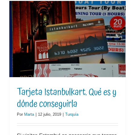
Tarjeta Istanbulkart. Qué es y
dónde conseguirla
Por
Marta
|
12 julio, 2019
|
Turquía