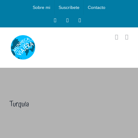
Saltar
Sobre mi
Suscríbete
Contacto
al
contenido
Facebook
Instagram
X
Turquía